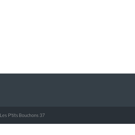
Les P'tits Bouchons 37