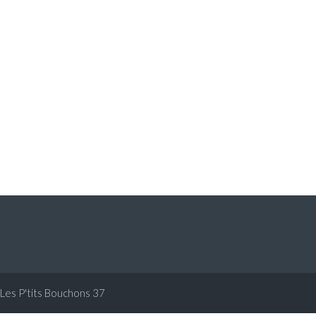
Les P'tits Bouchons 37