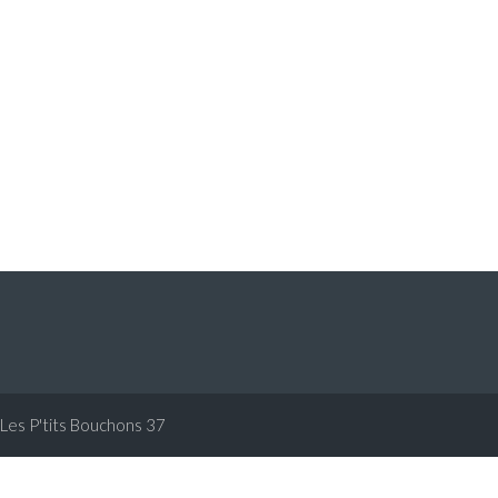
Les P'tits Bouchons 37