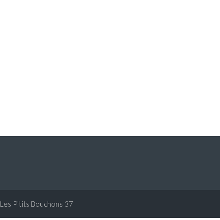
Les P'tits Bouchons 37