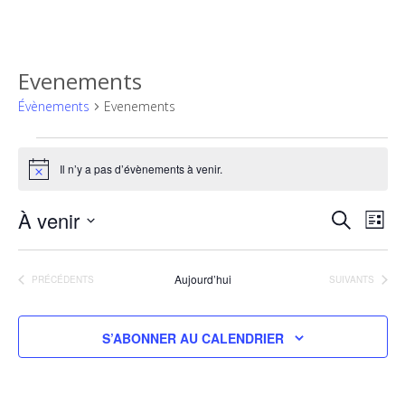
Evenements
Évènements
Evenements
Évènements
Il n’y a pas d’évènements à venir.
Notice
À venir
Recher
Nav
RECHERCH
LISTE
de
et
Sélectionnez
vue
une
navigat
Aujourd’hui
ÉVÈNEMENTS
ÉVÈNEMENTS
PRÉCÉDENTS
SUIVANTS
Év
date.
de
vues
S’ABONNER AU CALENDRIER
Évènem