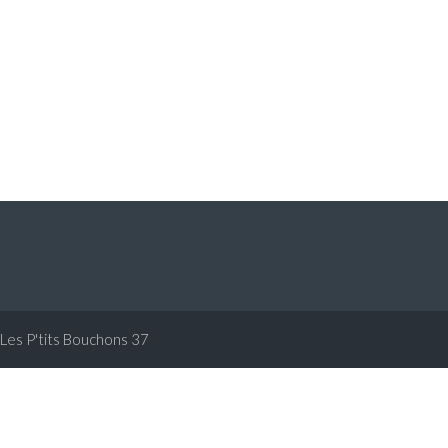
Les P'tits Bouchons 37