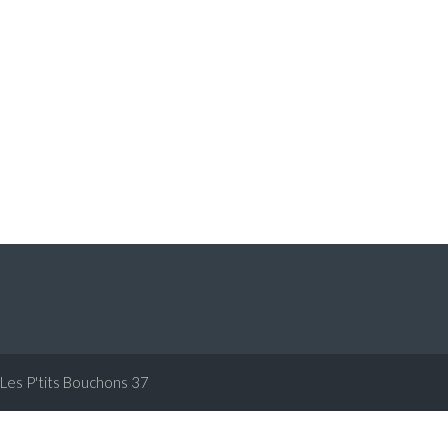
Les P'tits Bouchons 37