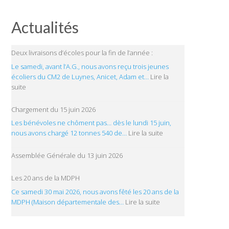
Actualités
Deux livraisons d’écoles pour la fin de l’année :
Le samedi, avant l’A.G., nous avons reçu trois jeunes
écoliers du CM2 de Luynes, Anicet, Adam et…
Lire la
:
suite
Deux
livraisons
Chargement du 15 juin 2026
d’écoles
Les bénévoles ne chôment pas… dès le lundi 15 juin,
pour
:
nous avons chargé 12 tonnes 540 de…
Lire la suite
la
Chargement
fin
du
Assemblée Générale du 13 juin 2026
de
15
l’année
juin
Les 20 ans de la MDPH
:
2026
Ce samedi 30 mai 2026, nous avons fêté les 20 ans de la
:
MDPH (Maison départementale des…
Lire la suite
Les
20