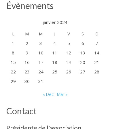
ans
Évènements
de
la
MDPH
janvier 2024
L
M
M
J
V
S
D
1
2
3
4
5
6
7
8
9
10
11
12
13
14
15
16
17
18
19
20
21
22
23
24
25
26
27
28
29
30
31
« Déc
Mar »
Contact
Présidente de l'association