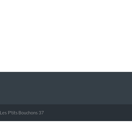
Les P'tits Bouchons 37