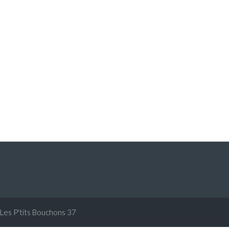
Les P'tits Bouchons 37