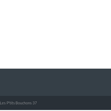
Les P'tits Bouchons 37