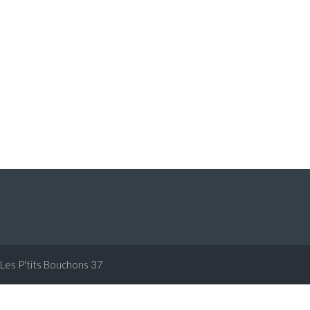
Les P'tits Bouchons 37