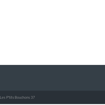
Les P'tits Bouchons 37