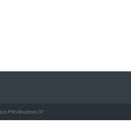
Les P'tits Bouchons 37