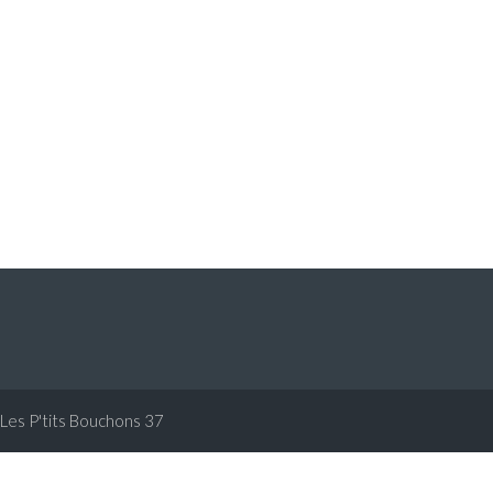
Les P'tits Bouchons 37