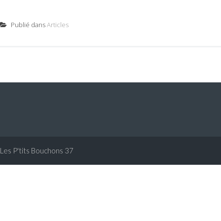
Publié dans
Articles
Les P'tits Bouchons 37