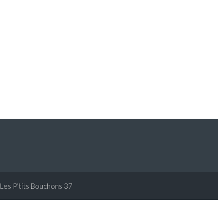
Les P'tits Bouchons 37