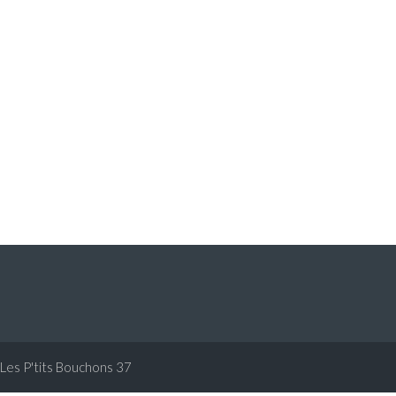
Les P'tits Bouchons 37