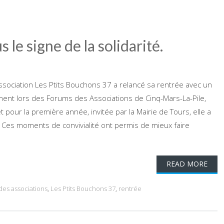
le signe de la solidarité.
’association Les Ptits Bouchons 37 a relancé sa rentrée avec un
ement lors des Forums des Associations de Cinq-Mars-La-Pile,
t pour la première année, invitée par la Mairie de Tours, elle a
 Ces moments de convivialité ont permis de mieux faire
READ MORE
des associations
,
Les Ptits Bouchons 37
,
rentrée