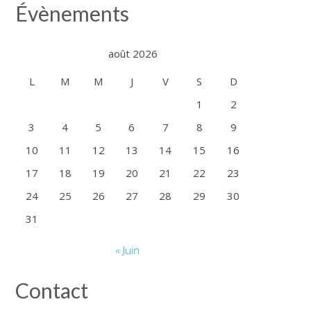
ans
Évènements
de
la
MDPH
août 2026
L
M
M
J
V
S
D
1
2
3
4
5
6
7
8
9
10
11
12
13
14
15
16
17
18
19
20
21
22
23
24
25
26
27
28
29
30
31
« Juin
Contact