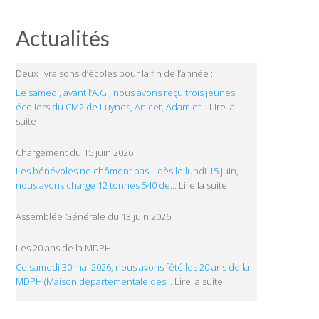
Actualités
Deux livraisons d’écoles pour la fin de l’année :
Le samedi, avant l’A.G., nous avons reçu trois jeunes
écoliers du CM2 de Luynes, Anicet, Adam et…
Lire la
:
suite
Deux
livraisons
Chargement du 15 juin 2026
d’écoles
Les bénévoles ne chôment pas… dès le lundi 15 juin,
pour
:
nous avons chargé 12 tonnes 540 de…
Lire la suite
la
Chargement
fin
du
Assemblée Générale du 13 juin 2026
de
15
l’année
juin
Les 20 ans de la MDPH
:
2026
Ce samedi 30 mai 2026, nous avons fêté les 20 ans de la
:
MDPH (Maison départementale des…
Lire la suite
Les
20